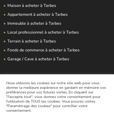
Maison à acheter à Tarbes
Appartement à acheter à Tarbes
Immeuble à acheter à Tarbes
Local professionnel à acheter à Tarbes
Terrain à acheter à Tarbes
Fonds de commerce à acheter à Tarbes
Garage / Cave à acheter à Tarbes
Nous utilisons les cookies sur notre site web pour vous
donner la meilleure expérience en gardant en mémoire vos
préférences pour vos futures visites. En cliquant sur
"J'accepte tout", vous donnez votre consentement pour
©
Agence immobilière Foch Tarbes
2020 | N° SIREN :
l'utilisation de TOUS les cookies. Vous pouvez visitez
884141367
"Paramétrage des cookies" pour contrôler votre
consentement.
Mentions légales
|
Politique de confidentialité
|