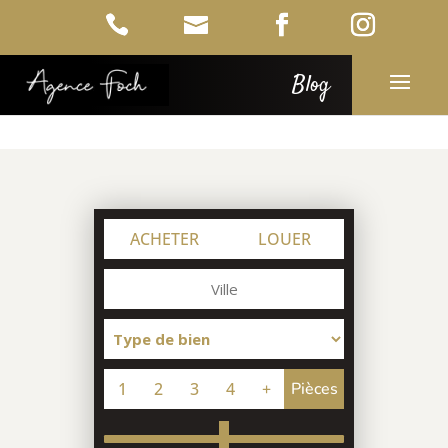
Blog
ACHETER
LOUER
1
2
3
4
+
Pièces